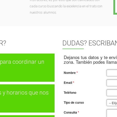
cada curso buscando la excelencia en el trato con
nuestros alumnos.
R?
DUDAS? ESCRIBA
Dejanos tus datos y te env
para coordinar un
zona. También podes llamar
Nombre
*
Email
*
 y horarios que nos
Teléfono
Tipo de curso
Consulta
*