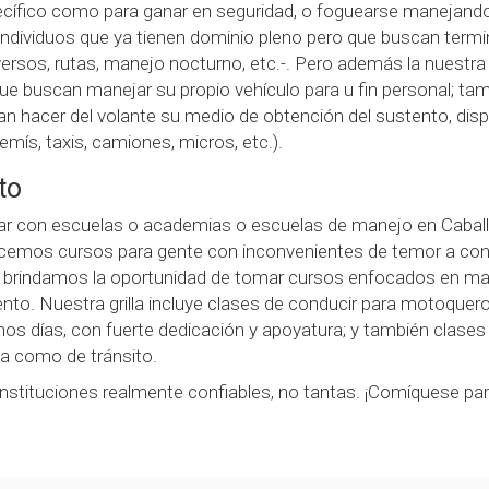
cífico como para ganar en seguridad, o foguearse manejando e
(individuos que ya tienen dominio pleno pero que buscan term
ersos, rutas, manejo nocturno, etc.-. Pero además la nuestra
que buscan manejar su propio vehículo para u fin personal; 
n hacer del volante su medio de obtención del sustento, dispo
mís, taxis, camiones, micros, etc.).
to
ar con escuelas o academias o escuelas de manejo en Caball
mos cursos para gente con inconvenientes de temor a condu
én brindamos la oportunidad de tomar cursos enfocados en ma
to. Nuestra grilla incluye clases de conducir para motoquer
os días, con fuerte dedicación y apoyatura; y también clases 
iva como de tránsito.
nstituciones realmente confiables, no tantas. ¡Comíquese par