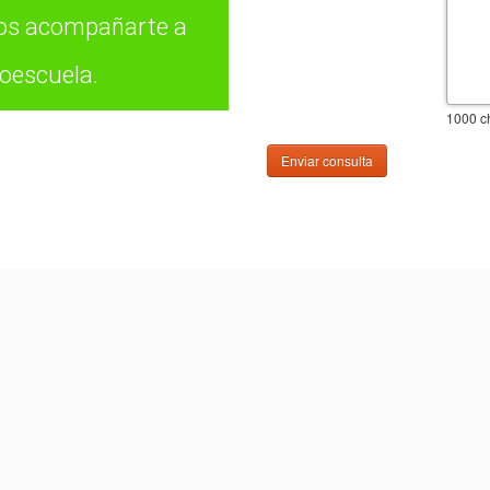
mos acompañarte a
toescuela.
1000
ch
Enviar consulta