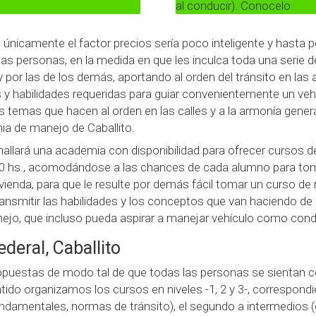
al conducir). Conocelo
únicamente el factor precios sería poco inteligente y hasta 
 las personas, en la medida en que les inculca toda una seri
 por las de los demás, aportando al orden del tránsito en las a
 habilidades requeridas para guiar convenientemente un veh
s temas que hacen al orden en las calles y a la armonía gener
ia de manejo de Caballito.
hallará una academia con disponibilidad para ofrecer cursos 
20.30 hs., acomodándose a las chances de cada alumno para t
vivienda, para que le resulte por demás fácil tomar un curso 
ransmitir las habilidades y los conceptos que van haciendo de
ejo, que incluso pueda aspirar a manejar vehículo como cond
deral, Caballito
uestas de modo tal de que todas las personas se sientan co
ido organizamos los cursos en niveles -1, 2 y 3-, correspondien
amentales, normas de tránsito), el segundo a intermedios (g