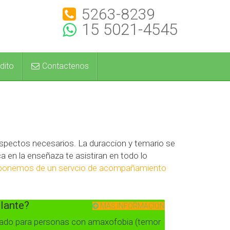
5263-8239
15 5021-4545
dito
Contactenos
spectos necesarios. La duraccion y temario se
 en la enseñaza te asistiran en todo lo
ponemos de un servcio de acompañamiento
olante?
MAS INFORMACION
ado para personas con amaxofobia (temor