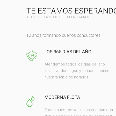
TE ESTAMOS ESPERAND
AUTOESCUELA MODELO DE BUENOS AIRES.
12 años formando buenos conductores.
LOS 365 DÍAS DEL AÑO
Atendemos todos los días del año,
inclusive domingos y feriados, consuta
nuestra tabla de horarios.
MODERNA FLOTA
Todos nuestros vehiculos cuentan con