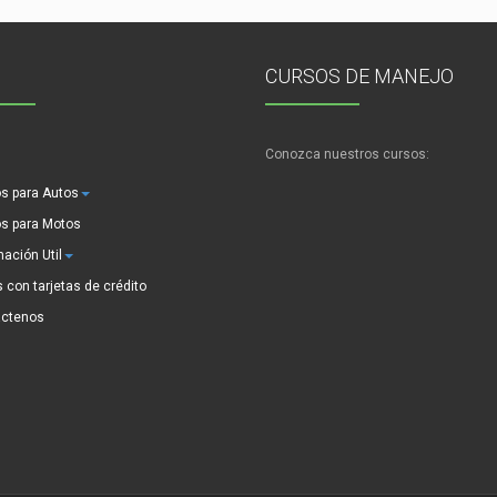
CURSOS DE MANEJO
Conozca nuestros cursos:
s para Autos
s para Motos
mación Util
 con tarjetas de crédito
actenos