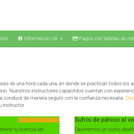
otos
Información Util
Pagos con tarjetas de cré
ses de una hora cada una, en donde se practican todos los a
umno. Nuestros instructores capacitdos cuentan con experienca
r a conducir de manera seguro con la confianza necesaria.
Dis
u instructor.
Sufris de pánico al v
MAS INFORMACION
tene tu licencia sin
Diponemos un curso diseñ