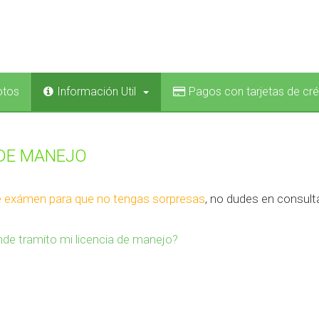
otos
Información Util
Pagos con tarjetas de cré
DE MANEJO
 exámen para que no tengas sorpresas
, no dudes en consult
de tramito mi licencia de manejo?