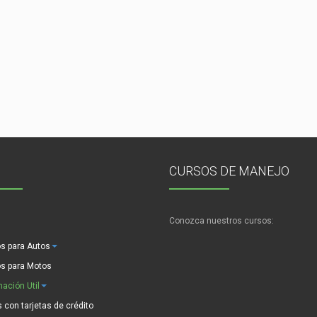
CURSOS DE MANEJO
Conozca nuestros cursos:
s para Autos
s para Motos
mación Util
 con tarjetas de crédito