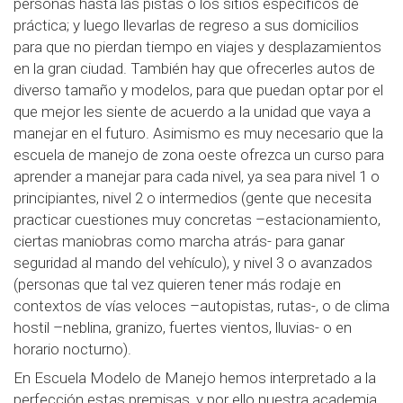
personas hasta las pistas o los sitios específicos de
práctica; y luego llevarlas de regreso a sus domicilios
para que no pierdan tiempo en viajes y desplazamientos
en la gran ciudad. También hay que ofrecerles autos de
diverso tamaño y modelos, para que puedan optar por el
que mejor les siente de acuerdo a la unidad que vaya a
manejar en el futuro. Asimismo es muy necesario que la
escuela de manejo de zona oeste ofrezca un curso para
aprender a manejar para cada nivel, ya sea para nivel 1 o
principiantes, nivel 2 o intermedios (gente que necesita
practicar cuestiones muy concretas –estacionamiento,
ciertas maniobras como marcha atrás- para ganar
seguridad al mando del vehículo), y nivel 3 o avanzados
(personas que tal vez quieren tener más rodaje en
contextos de vías veloces –autopistas, rutas-, o de clima
hostil –neblina, granizo, fuertes vientos, lluvias- o en
horario nocturno).
En Escuela Modelo de Manejo hemos interpretado a la
perfección estas premisas, y por ello nuestra academia