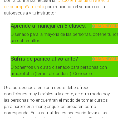
con la confianza necesaria.
Disponemos de un servcio
de acompañamiento
para rendir con el vehiculo de la
autoescuela y tu instructor.
Aprende a manejar en 5 clases.
MAS INFORM
Diseñado para la mayoría de las personas, obtene tu lic
sin sobresaltos.
Sufris de pánico al volante?
MAS INFORM
Diponemos un curso diseñado para personas con
amaxofobia (temor al conducir). Conocelo
Una autoescuela en zona oeste debe ofrecer
condiciones muy flexibles a la gente, de otro modo hoy
las personas no encuentran el modo de tomar cursos
para aprender a manejar que los preparen como
corresponde. En la actualidad es necesario llevar a las