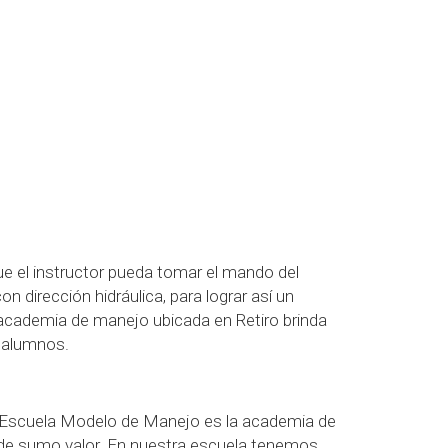
 el instructor pueda tomar el mando del
 dirección hidráulica, para lograr así un
cademia de manejo ubicada en Retiro brinda
s alumnos.
e Escuela Modelo de Manejo es la academia de
a de sumo valor. En nuestra escuela tenemos