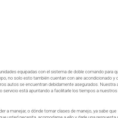
dades equipadas con el sistema de doble comando para que
po, no solo esto también cuentan con aire acondicionado y con
ros autos se encuentran debidamente asegurados. Nuestra a
cho servicio está apuntando a facilitarle los tiempos a nuestro
nder a manejar, o dónde tomar clases de manejo, ya sabe qu
 que usted necesita, acomodarse a ello y darle una respuest