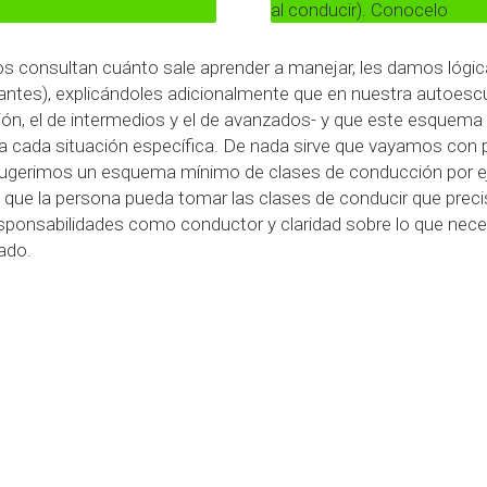
al conducir). Conocelo
s consultan cuánto sale aprender a manejar, les damos lógica
ipiantes), explicándoles adicionalmente que en nuestra autoes
ción, el de intermedios y el de avanzados- y que este esque
 a cada situación específica. De nada sirve que vayamos con
en sugerimos un esquema mínimo de clases de conducción por 
a es que la persona pueda tomar las clases de conducir que pr
esponsabilidades como conductor y claridad sobre lo que nec
rado.