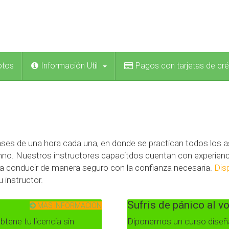
otos
Información Util
Pagos con tarjetas de cré
ses de una hora cada una, en donde se practican todos los a
umno. Nuestros instructores capacitdos cuentan con experienca
r a conducir de manera seguro con la confianza necesaria.
Dis
u instructor.
Sufris de pánico al v
MAS INFORMACION
tene tu licencia sin
Diponemos un curso diseñ