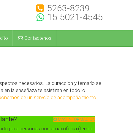
5263-8239
15 5021-4545
dito
Contactenos
spectos necesarios. La duraccion y temario se
 en la enseñaza te asistiran en todo lo
ponemos de un servcio de acompañamiento
olante?
MAS INFORMACION
ado para personas con amaxofobia (temor